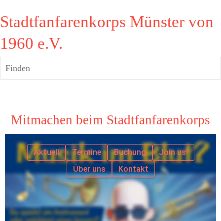
Stadtfanfarenkorps Münster von
1960 e.V.
Finden
Mitmachen beim Stadtfanfarenkorps
Aktuell
Termine
Buchung
Join us!
Über uns
Kontakt